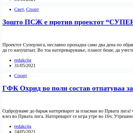
Свет
,
Спорт
Зошто ПСЖ е против проектот “СУПЕ
Проектот Суперлига, неславно пропадна само два дена по обја
да го напуштаат. Во тоа натпреварување, планот беше, да уче
redakcija
31/05/2021
Спорт
ГФК Охрид во полн состав отпатуваа за
Одбројуваме до бараж натпреварот за пласман во Првата лига! Ф
влез во Првата лига. Натпреварот се игра утре во 16ч. Утреш
redakcija
24/05/2021