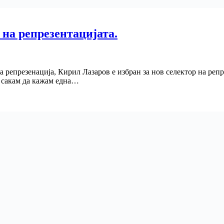
 на репрезентацијата.
а репрезенација, Кирил Лазаров е избран за нов селектор на реп
, сакам да кажам една…