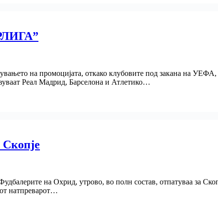
РЛИГА”
вувањето на промоцијата, откако клубовите под закана на УЕФА,
ствуваат Реал Мадрид, Барселона и Атлетико…
 Скопје
удбалерите на Охрид, утрово, во полн состав, отпатуваа за Скоп
ниот натпреварот…