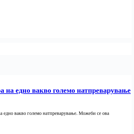
ра на едно вакво големо натпреварување
 на едно вакво големо натпреварување. Можеби се ова