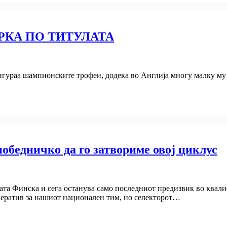
РКА ПО ТИТУЛАТА
осигураа шампионските трофеи, додека во Англија многу малку му
победничко да го затвориме овој циклус
ата Финска и сега останува само последниот предизвик во квал
мператив за нашиот национален тим, но селекторот…