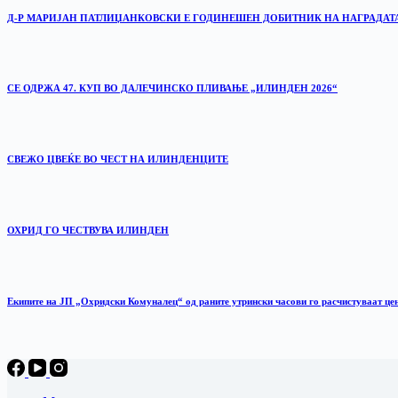
Д-Р МАРИЈАН ПАТЛИЏАНКОВСКИ Е ГОДИНЕШЕН ДОБИТНИК НА НАГРАДАТ
СЕ ОДРЖА 47. КУП ВО ДАЛЕЧИНСКО ПЛИВАЊЕ „ИЛИНДЕН 2026“
‎СВЕЖО ЦВЕЌЕ ВО ЧЕСТ НА ИЛИНДЕНЦИТЕ
ОХРИД ГО ЧЕСТВУВА ИЛИНДЕН
Екипите на ЈП „Охридски Комуналец“ од раните утрински часови го расчистуваат це