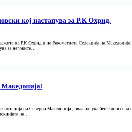
вски кој настапува за Р.К Охрид.
ежите на Р.К Охрид и на Ракометната Селекција на Македонија.
ува за неговите…
а Македонија!
резрнтација на Северна Македонија , оваа одлука беше донесена
елекцијата на…