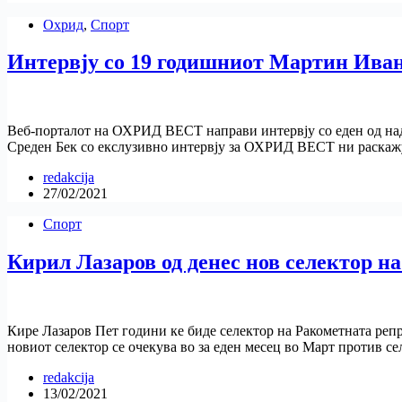
Охрид
,
Спорт
Интервју со 19 годишниот Мартин Ивано
Веб-порталот на ОХРИД ВЕСТ направи интервју со еден од над
Среден Бек со екслузивно интервју за ОХРИД ВЕСТ ни раскаж
redakcija
27/02/2021
Спорт
Кирил Лазаров од денес нов селектор н
Кире Лазаров Пет години ке биде селектор на Ракометната реп
новиот селектор се очекува во за еден месец во Март против с
redakcija
13/02/2021