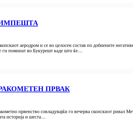
ДИМПЕШТА
скопскиот аеродром и се во целосен состав по добиените негати
ќе ги поминат во Букурешт каде што ќе…
 РАКОМЕТЕН ПРВАК
акометно првенство совладувајќи го вечерва скопскиот ривал Мет
ката историја и шеста…