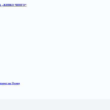
А „ЖИВКО ЧИНГО“
нтарот на Охрид