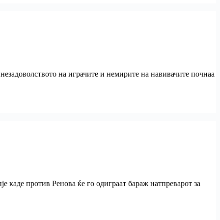
 незадоволството на играчите и немирите на навивачите почнаа
је каде против Ренова ќе го одиграат бараж натпреварот за