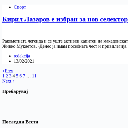
Спорт
Кирил Лазаров е избран за нов селектор
Ракометната легенда и се уште активен капитен на македонскат
Живко Мукаетов. -Денес ја имам посебната чест и привилегија
redakcija
13/02/2021
Prev
1
2
3
4
5
6
7
…
11
Next
Пребарувај
Последни Вести