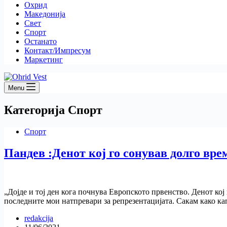
Охрид
Македонија
Свет
Спорт
Останато
Контакт/Импресум
Маркетинг
Menu
Категорија
Спорт
Спорт
Пандев :Денот кој го сонував долго вре
„Дојде и тој ден кога почнува Европското првенство. Денот кој
последните мои натпревари за репрезентацијата. Сакам како к
redakcija