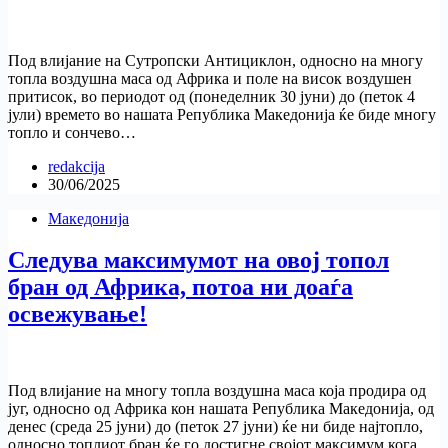
Под влијание на Сутропски Антициклон, односно на многу
топла воздушна маса од Африка и поле на висок воздушен
притисок, во периодот од (понеделник 30 јуни) до (петок 4
јули) времето во нашата Република Македонија ќе биде многу
топло и сончево…
redakcija
30/06/2025
Македонија
Следува максимумот на овој топол
бран од Африка, потоа ни доаѓа
освежување!
Под влијание на многу топла воздушна маса која продира од
југ, односно од Африка кон нашата Република Македонија, од
денес (среда 25 јуни) до (петок 27 јуни) ќе ни биде најтопло,
односно топлиот бран ќе го достигне својот максимум кога…