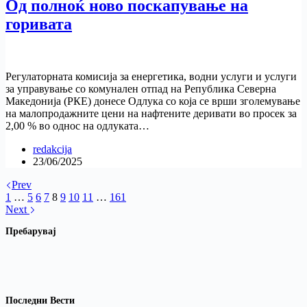
Од полноќ ново поскапување на
горивата
Регулаторната комисија за енергетика, водни услуги и услуги
за управување со комунален отпад на Република Северна
Македонија (РКЕ) донесе Одлука со која се врши зголемување
на малопродажните цени на нафтените деривати во просек за
2,00 % во однос на одлуката…
redakcija
23/06/2025
Prev
1
…
5
6
7
8
9
10
11
…
161
Next
Пребарувај
Последни Вести