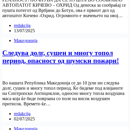
АВТОПАТОТ КИЧЕВО – ОХРИД Од денеска за сообраќај се
пушта потегот од Врбјани до Ботун, ова е првиот дел од
автопатот Кичево -Охрид. Огромното е значењето на овој…
redakcija
13/07/2025
Македонија
Следува долг, сушен и многу топол
период, опасност од шумски пожари!
Во нашата Република Македонија се до 10 јули ни следува
долг, сушен и многу топол период. Ќе бидеме под влијаните
на Сиптропски Антициклон, односно многу топла воздушна
маса која ќе биде поврзана со поле на висок воздушен
притисок. Времето ќе…
redakcija
02/07/2025
Македонија