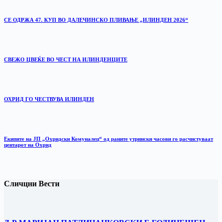
СЕ ОДРЖА 47. КУП ВО ДАЛЕЧИНСКО ПЛИВАЊЕ „ИЛИНДЕН 2026“
‎СВЕЖО ЦВЕЌЕ ВО ЧЕСТ НА ИЛИНДЕНЦИТЕ
ОХРИД ГО ЧЕСТВУВА ИЛИНДЕН
Екипите на ЈП „Охридски Комуналец“ од раните утрински часови го расчистуваат
центарот на Охрид
Сличцни Вести