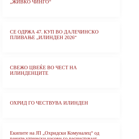
„ЖИВКО ЧИНГО“
СЕ ОДРЖА 47. КУП ВО ДАЛЕЧИНСКО
ПЛИВАЊЕ „ИЛИНДЕН 2026“
‎СВЕЖО ЦВЕЌЕ ВО ЧЕСТ НА
ИЛИНДЕНЦИТЕ
ОХРИД ГО ЧЕСТВУВА ИЛИНДЕН
Екипите на ЈП „Охридски Комуналец“ од
раните утрински часови го расчистуваат