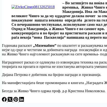
– Во затишјето на ноќва 
времиња, Живко Чинго ко
Македонија. Има ли Макед
великиот Чинго за да му оддадеме должна почит за се
покажуваме нашата вековна определба делото на голе
Со вечерашново чествување, исполнуваме само мал дел
Охрид и Македонија, а Живко Чинго е во самиот врв.
конкуренцијата и во бројот на пристигнати раскази и 
раѓа некоја “нова Пасквелија“ напишана од перото на 
Годинава расказот
„Мизенабим”
по квалитет и раскажувачка м
нејзе од срце и честитам за добиената награда посакувајќи и 
на Живко Чинго најголемиот раскажувач на сите времиња- под
Наградениот расказ се одликува со извонредна техника на раск
теоријата на прозата и притоа не изостанува авторската умешн
Дијана Петрова е добитник на бројни награди и признанија.
На манифестацијата беше промовирана и книгата „Наградата Ж
Беседа за Живко Чинго одржа проф. д-р Кристина Николовска.