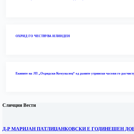
ОХРИД ГО ЧЕСТВУВА ИЛИНДЕН
Екипите на ЈП „Охридски Комуналец“ од раните утрински часови го расчист
Сличцни Вести
Д-Р МАРИЈАН ПАТЛИЏАНКОВСКИ Е ГОДИНЕШЕН ДО