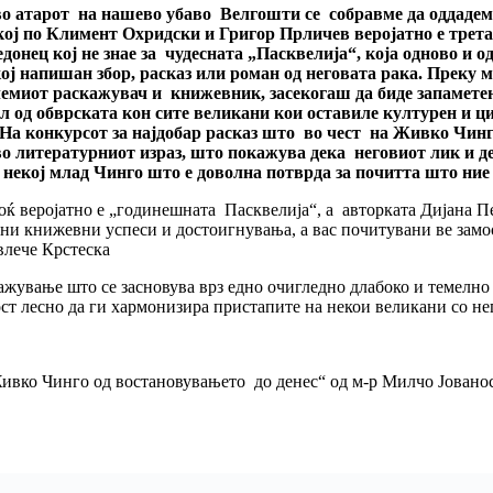
во атарот на нашево убаво Велгошти се собравме да оддадеме
ј по Климент Охридски и Григор Прличев веројатно е третат
онец кој не знае за чудесната „Пасквелија“, која одново и од
кој напишан збор, расказ или роман од неговата рака. Преку 
миот раскажувач и книжевник, засекогаш да биде запаметен
 од обврската кон сите великани кои оставиле културен и ц
 На конкурсот за најдобар расказ што во чест на Живко Чин
во литературниот израз, што покажува дека неговиот лик и де
некој млад Чинго што е доволна потврда за почитта што ние 
оќ веројатно е „годинешната Пасквелија“, а авторката Дијана 
идни книжевни успеси и достоигнувања, а вас почитувани ве замо
влече Крстеска
ажување што се засновува врз едно очигледно длабоко и темелно 
ост лесно да ги хармонизира пристапите на некои великани со не
ивко Чинго од востановувањето до денес“ од м-р Милчо Јовано