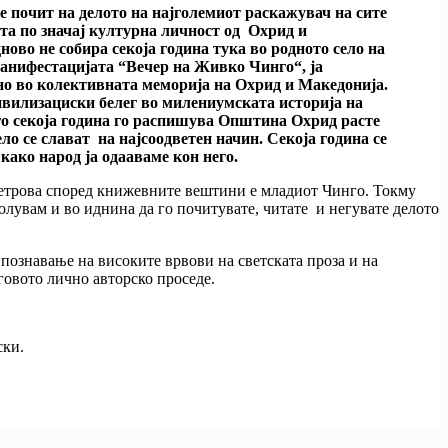
 почит на делото на најголемиот раскажувач на сите
а по значај културна личност од Охрид и
ново не собира секоја година тука во родното село на
манифестацијата “Вечер на Живко Чинго“, ја
о во колективната меморија на Охрид и Македонија.
ивилизациски белег во милениумската историја на
го секоја година го распишува Општина Охрид расте
ло се слават на најсоодветен начин. Секоја година се
како народ ја одааваме кон него.
Петрова според книжевните вештини е младиот Чинго. Токму
олувам и во иднина да го почитувате, читате и негувате делото
познавање на високите врвови на светската проза и на
говото лично авторско проседе.
ски.