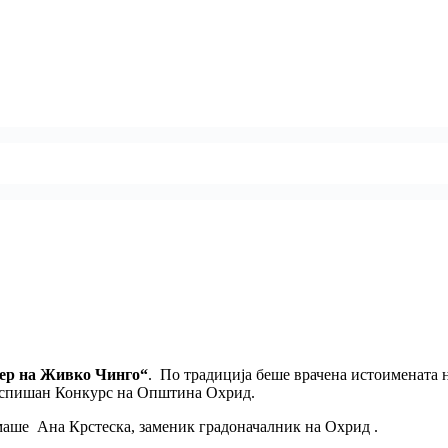
ер на Живко Чинго“
. По традиција беше врачена истоимената 
аспишан Конкурс на Општина Охрид.
аше Ана Крстеска, заменик градоначалник на Охрид .