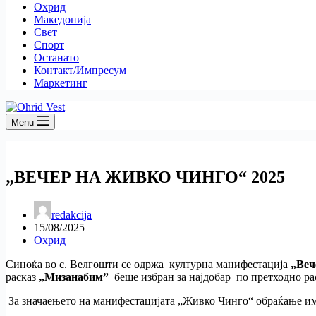
Охрид
Македонија
Свет
Спорт
Останато
Контакт/Импресум
Маркетинг
Menu
„ВЕЧЕР НА ЖИВКО ЧИНГО“ 2025
redakcija
15/08/2025
Охрид
Синоќа во с. Велгошти се одржа културна манифестација
„Веч
расказ
„Мизанабим”
беше избран за најдобар по претходно р
За значаењето на манифестацијата „Живко Чинго“ обраќање им