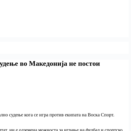
судење во Македонија не постои
но судење кога се игра против екипата на Воска Спорт.
тат, ни е одземена можноста за играње на фудбал и спортско