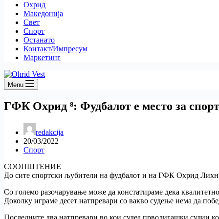
Охрид
Македонија
Свет
Спорт
Останато
Контакт/Импресум
Маркетинг
Menu
ГФК Охрид ⁸: Фудбалот е место за спор
redakcija
20/03/2022
Спорт
СООПШТЕНИЕ
До сите спортски љубители на фудбалот и на ГФК Охрид Лих
Со големо разочарување може да констатираме дека квалитетно
Доколку играме десет натпревари со вакво судење нема да побе
Последните два натпревари во кои судеа прволигашки судии кои