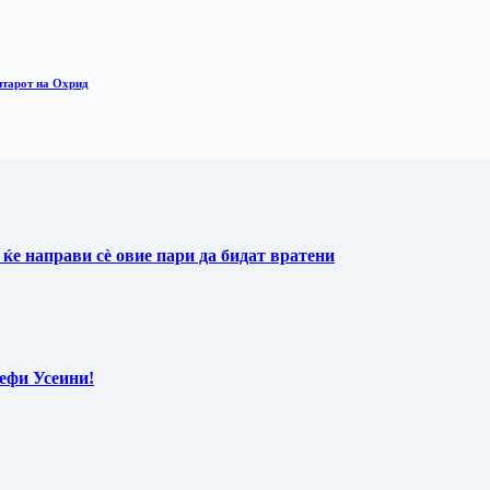
нтарот на Охрид
ќе направи сè овие пари да бидат вратени
Нефи Усеини!