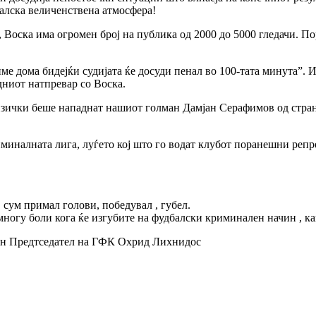
балска величенствена атмосфера!
Воска има огромен број на публика од 2000 до 5000 гледачи. По
ме дома бидејќи судијата ќе досуди пенал во 100-тата минута”. 
дниот натпревар со Воска.
ички беше нападнат нашиот голман Дамјан Серафимов од страна 
налната лига, луѓето кој што го водат клубот поранешни репре
 сум примал голови, победувал , губел.
многу боли кога ќе изгубите на фудбалски криминален начин , ка
ен Предтседател на ГФК Охрид Лихнидос