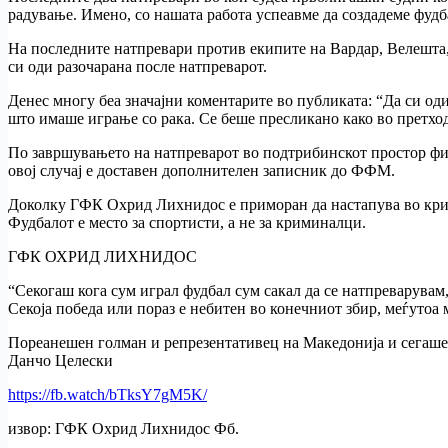
радување. Имено, со нашата работа успеавме да создадеме фуд
На последните натпревари против екипите на Вардар, Велешта, 
си оди разочарана после натпреварот.
Денес многу беа значајни коментарите во публиката: “Да си оди
што имаше играње со рака. Се беше пресликано како во претхо
По завршувањето на натпреварот во подтрибинскот простор физ
овој случај е доставен дополнителен записник до ФФМ.
Доколку ГФК Охрид Лихнидос е приморан да настапува во крими
Фудбалот е место за спортисти, а не за криминалци.
ГФК ОХРИД ЛИХНИДОС
“Секогаш кога сум играл фудбал сум сакал да се натпреварувам,
Секоја победа или пораз е небитен во конечниот збир, меѓутоа 
Пореанешен голман и репрезентативец на Македонија и сегаш
Данчо Целески
https://fb.watch/bTksY7gM5K/
извор: ГФК Охрид Лихнидос Фб.