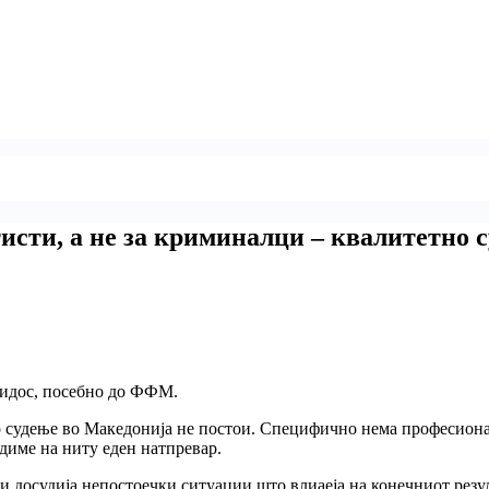
тисти, а не за криминалци – квалитетно 
нидос, посебно до ФФМ.
 судење во Македонија не постои. Специфично нема професионал
диме на ниту еден натпревар.
 досудија непостоечки ситуации што влиаеја на конечниот резул