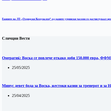
Екипите на ЈП „Охридски Комуналец“ од раните утрински часови го расчистуваат це
Сличцни Вести
Омерагиќ: Воска се повлече откако доби 150.000 евра, ФФМ 
25/05/2025
Минус девет бода за Воска, жестоки казни за тренерот и за 
25/04/2025