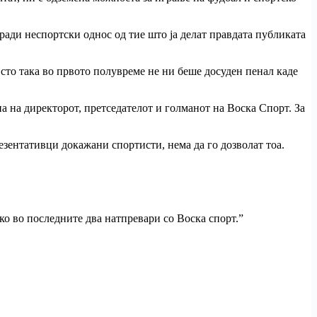
ради неспортски однос од тие што ја делат правдата публиката
Исто така во првото полувреме не ни беше досуден пенал каде
на директорот, претседателот и голманот на Воска Спорт. За
зентативци докажани спортисти, нема да го дозволат тоа.
ко во последните два натпревари со Воска спорт.”