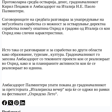
Протоколарна средба остварија, денес, градоначалникот
Кирил Пецаков и Амбасадорот на Италија Н.Е. Паоло
Палминтери.
Соговорниците на средбата разговараа за унапредување на
меѓусебната соработка со можност за остварување директна
соработка помеѓу општина Охрид и градови од Италија со кои
Охрид има слични карактеристики.
Исто така се разговараше и за соработки во други области
како образование, туризам , култура. Градоначалникот го
запозна Амбасадорот со тековните проекти кои се реализираат
во Охрид, како и за планираните активности кои ќе се
реализираат во иднина.
Амбасадорот Палминтери упати покана до градоначалникот
за претстојната „Италијанска вечер“ која ќе се одржи во рамки
на фестивалот „Охридско Лето“.
Пребарувај