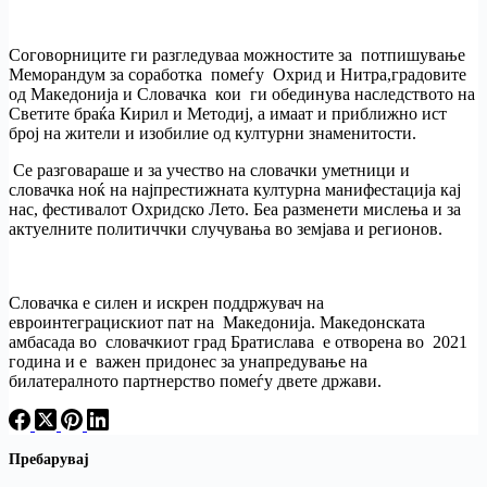
Соговорниците ги разгледуваа можностите за потпишување
Меморандум за соработка помеѓу Охрид и Нитра,градовите
од Македонија и Словачка кои ги обединува наследството на
Светите браќа Кирил и Методиј, а имаат и приближно ист
број на жители и изобилие од културни знаменитости.
Се разговараше и за учество на словачки уметници и
словачка ноќ на најпрестижната културна манифестација кај
нас, фестивалот Охридско Лето. Беа разменети мислења и за
актуелните политиччки случувања во земјава и регионов.
Словачка е силен и искрен поддржувач на
евроинтеграцискиот пат на Македонија. Македонската
амбасада во словачкиот град Братислава е отворена во 2021
година и е важен придонес за унапредување на
билатералното партнерство помеѓу двете држави.
Пребарувај