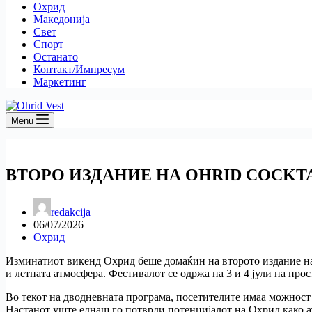
Охрид
Македонија
Свет
Спорт
Останато
Контакт/Импресум
Маркетинг
Menu
ВТОРО ИЗДАНИЕ НА OHRID COCKTA
redakcija
06/07/2026
Охрид
Изминатиот викенд Охрид беше домаќин на второто издание 
и летната атмосфера. Фестивалот се одржа на 3 и 4 јули на пр
Во текот на дводневната програма, посетителите имаа можност 
Настанот уште еднаш го потврди потенцијалот на Охрид како а