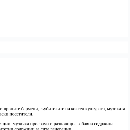
ни врвните бармени, љубителите на коктел културата, музиката
нски посетители.
тации, музичка програма и разновидна забавна содржина.
литетни содржини за сите генерации.