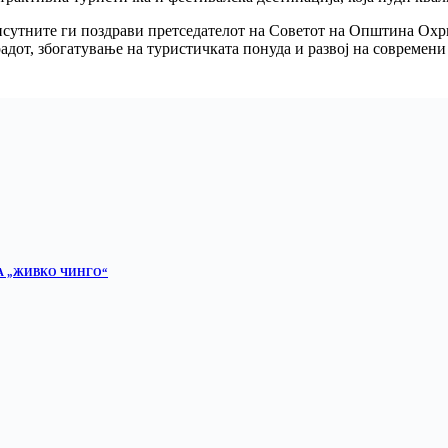
сутните ги поздрави претседателот на Советот на Општина Охри
адот, збогатување на туристичката понуда и развој на современ
А „ЖИВКО ЧИНГО“