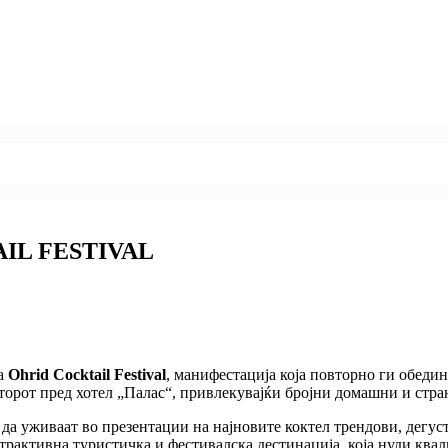
IL FESTIVAL
на
Ohrid Cocktail Festival
, манифестација која повторно ги обеди
осторот пред хотел „Палас“, привлекувајќи бројни домашни и стра
да уживаат во презентации на најновите коктел трендови, дегус
трактивна туристичка и фестивалска дестинација, која нуди ква