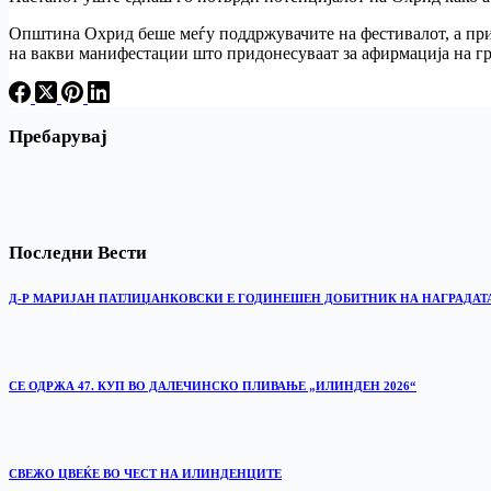
Општина Охрид беше меѓу поддржувачите на фестивалот, а при
на вакви манифестации што придонесуваат за афирмација на гр
Пребарувај
Последни Вести
Д-Р МАРИЈАН ПАТЛИЏАНКОВСКИ Е ГОДИНЕШЕН ДОБИТНИК НА НАГРАДАТ
СЕ ОДРЖА 47. КУП ВО ДАЛЕЧИНСКО ПЛИВАЊЕ „ИЛИНДЕН 2026“
‎СВЕЖО ЦВЕЌЕ ВО ЧЕСТ НА ИЛИНДЕНЦИТЕ