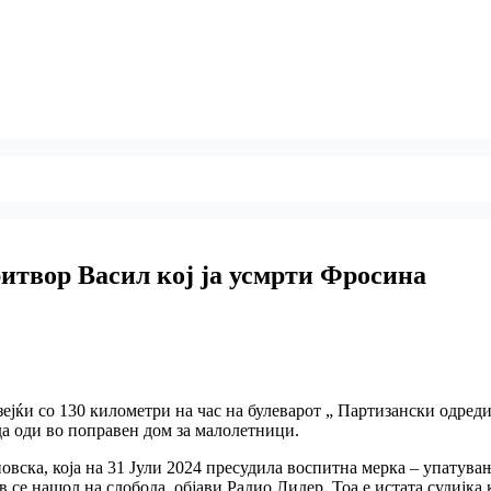
притвор Васил кој ја усмрти Фросина
зејќи со 130 километри на час на булеварот „ Партизански одреди
да оди во поправен дом за малолетници.
новска, која на 31 Јули 2024 пресудила воспитна мерка – упатува
 се нашол на слобода, објави Радио Лидер. Тоа е истата судијка 