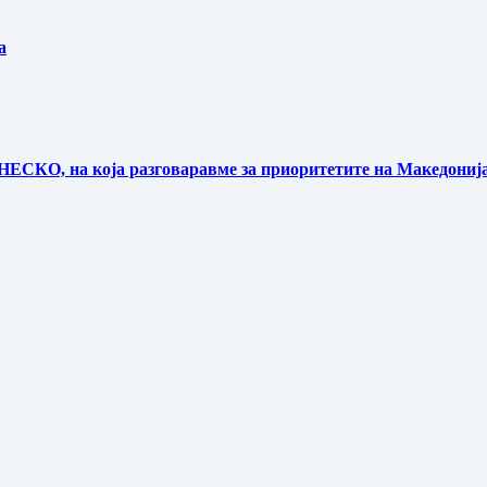
а
НЕСКО, на која разговаравме за приоритетите на Македонија