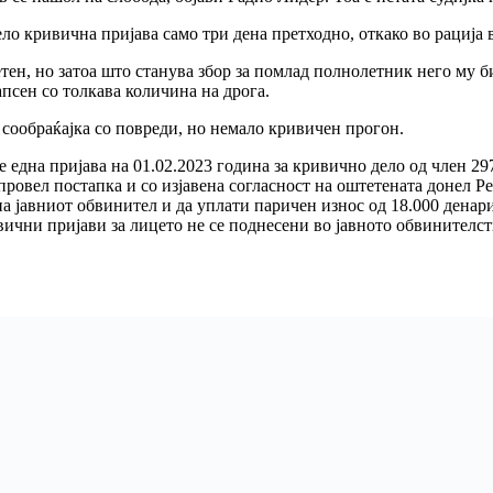
о кривична пријава само три дена претходно, откако во рација 
ен, но затоа што станува збор за помлад полнолетник него му б
уапсен со толкава количина на дрога.
л сообраќајка со повреди, но немало кривичен прогон.
една пријава на 01.02.2023 година за кривично дело од член 297 
провел постапка и со изјавена согласност на оштетената донел Р
на јавниот обвинител и да уплати паричен износ од 18.000 дена
вични пријави за лицето не се поднесени во јавното обвинителс