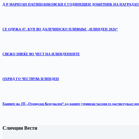
Д-Р МАРИЈАН ПАТЛИЏАНКОВСКИ Е ГОДИНЕШЕН ДОБИТНИК НА НАГРАДАТ
СЕ ОДРЖА 47. КУП ВО ДАЛЕЧИНСКО ПЛИВАЊЕ „ИЛИНДЕН 2026“
‎СВЕЖО ЦВЕЌЕ ВО ЧЕСТ НА ИЛИНДЕНЦИТЕ
ОХРИД ГО ЧЕСТВУВА ИЛИНДЕН
Екипите на ЈП „Охридски Комуналец“ од раните утрински часови го расчистуваат це
Сличцни Вести