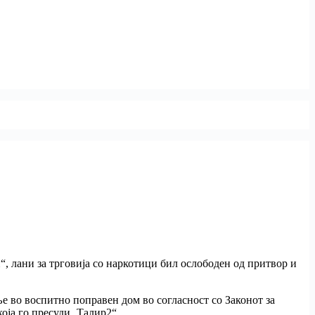
“, лани за трговија со наркотици бил ослободен од притвор и
ње во воспитно поправен дом во согласност со Законот за
која го пресуди „Талир2“.