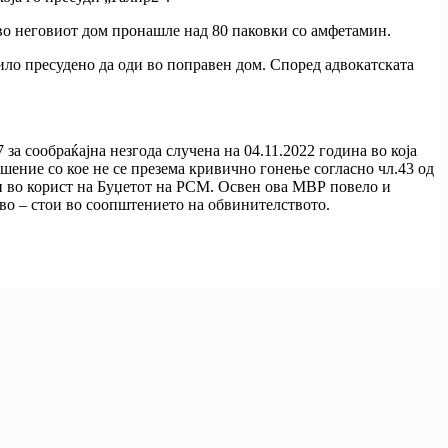
во неговиот дом пронашле над 80 паковки со амфетамин.
ило пресудено да оди во поправен дом. Според адвокатската
за сообраќајна незгода случена на 04.11.2022 година во која
ешение со кое не се презема кривично гонење согласно чл.43 од
ри во корист на Буџетот на РСМ. Освен ова МВР повело и
тво – стои во соопштението на обвинителството.