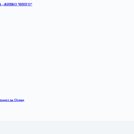
А „ЖИВКО ЧИНГО“
нтарот на Охрид