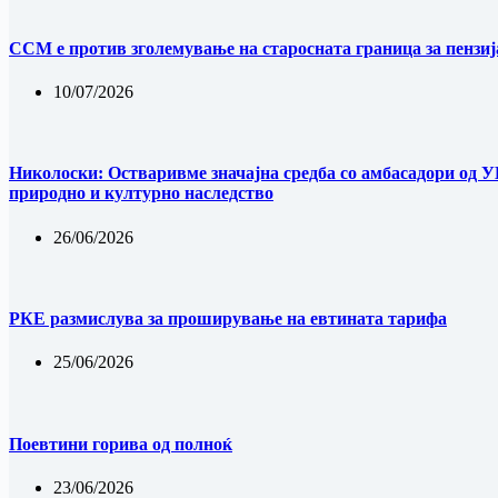
ССМ е против зголемување на старосната граница за пензиј
10/07/2026
Николоски: Остваривме значајна средба со амбасадори од У
природно и културно наследство
26/06/2026
РКЕ размислува за проширување на евтината тарифа
25/06/2026
Поевтини горива од полноќ
23/06/2026