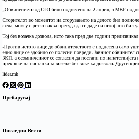
„Обвинението од ОЈО било поднесено на 2 април, а МВР поднел
Сторителот во моментот на сторувањето на делото бил полнолет
фела, многу е ретко ваква пресуда да се даде на некој што бил 
Тој без возачка дозвола, исто така пред две години предизвика
-Против истото лице до обвинителството е поднесена само уште 
едно лице се здобило со полесни повреди. Јавниот обвинител с
ЗКП, а осомничениот се согласил да постапи по напатствијата 
прекршочна постапка за возење без возачка дозвола. Други кри
lider.mk
Пребарувај
Последни Вести