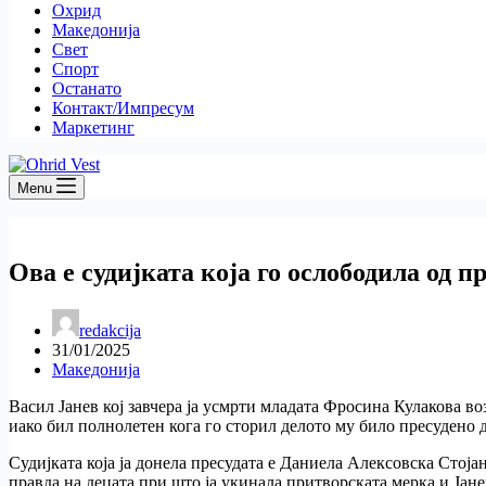
Охрид
Македонија
Свет
Спорт
Останато
Контакт/Импресум
Маркетинг
Menu
Ова е судијката која го ослободила од 
redakcija
31/01/2025
Македонија
Васил Јанев кој завчера ја усмрти младата Фросина Кулакова во
иако бил полнолетен кога го сторил делото му било пресудено 
Судијката која ја донела пресудата е Даниела Алексовска Стоја
правда на децата при што ја укинала притворската мерка и Јанев