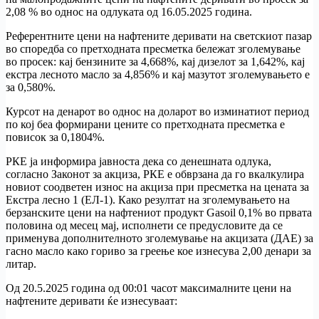
2,08 % во однос на одлуката од 16.05.2025 година.
Референтните цени на нафтените деривати на светскиот пазар
во споредба со претходната пресметка бележат зголемување
во просек: кај бензините за 4,668%, кај дизелот за 1,642%, кај
екстра лесното масло за 4,856% и кај мазутот зголемувањето е
за 0,580%.
Курсот на денарот во однос на доларот во изминатиот период
по кој беа формирани цените со претходната пресметка е
повисок за 0,1804%.
РКЕ ја информира јавноста дека со денешната одлука,
согласно Законот за акциза, РКЕ е обврзана да го вкалкулира
новиот соодветен износ на акциза при пресметка на цената за
Екстра лесно 1 (ЕЛ-1). Како резултат на зголемувањето на
берзанските цени на нафтениот продукт Gasoil 0,1% во првата
половина од месец мај, исполнети се предусловите да се
применува дополнителното зголемување на акцизата (ДАЕ) за
гасно масло како гориво за греење кое изнесува 2,00 денари за
литар.
Од 20.5.2025 година од 00:01 часот максималните цени на
нафтените деривати ќе изнесуваат: