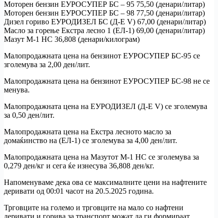
Моторен бензин ЕУРОСУПЕР БС – 95 75,50 (денари/литар)
Моторен бензин ЕУРОСУПЕР БС – 98 77,50 (денари/литар)
Дизел гориво ЕУРОДИЗЕЛ БС (Д-Е V) 67,00 (денари/литар)
Масло за горење Екстра лесно 1 (ЕЛ-1) 69,00 (денари/литар)
Мазут М-1 НС 36,808 (денари/килограм)
Малопродажната цена на бензинот ЕУРОСУПЕР БС-95 се
зголемува за 2,00 ден/лит.
Малопродажната цена на бензинот ЕУРОСУПЕР БС-98 не се
менува.
Малопродажната цена на ЕУРОДИЗЕЛ (Д-Е V) се зголемува
за 0,50 ден/лит.
Малопродажната цена на Екстра лесното масло за
домаќинство на (ЕЛ-1) се зголемува за 4,00 ден/лит.
Малопродажната цена на Мазутот М-1 НС се зголемува за
0,279 ден/кг и сега ќе изнесува 36,808 ден/кг.
Напоменуваме дека ова се максималните цени на нафтените
деривати од 00:01 часот на 20.5.2025 година.
Трговците на големо и трговците на мало со нафтени
деривати и горива за транспорт можат да ги формираат