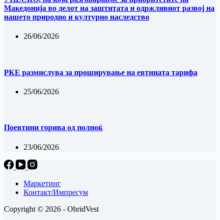
Македонија во делот на заштитата и одржливиот развој на
нашето природно и културно наследство
26/06/2026
РКЕ размислува за проширување на евтината тарифа
25/06/2026
Поевтини горива од полноќ
23/06/2026
Маркетинг
Контакт/Импресум
Copyright © 2026 - OhridVest