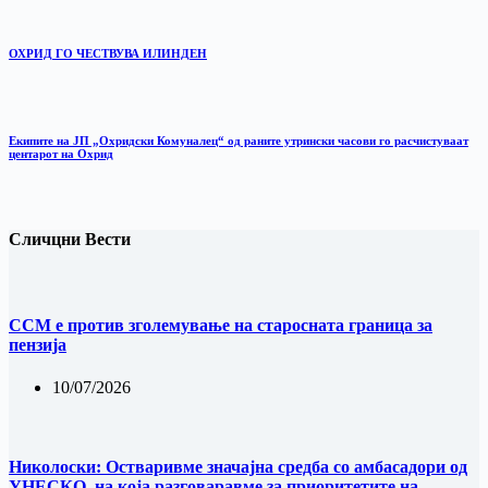
ОХРИД ГО ЧЕСТВУВА ИЛИНДЕН
Екипите на ЈП „Охридски Комуналец“ од раните утрински часови го расчистуваат
центарот на Охрид
Сличцни Вести
ССМ е против зголемување на старосната граница за
пензија
10/07/2026
Николоски: Остваривме значајна средба со амбасадори од
УНЕСКО, на која разговаравме за приоритетите на