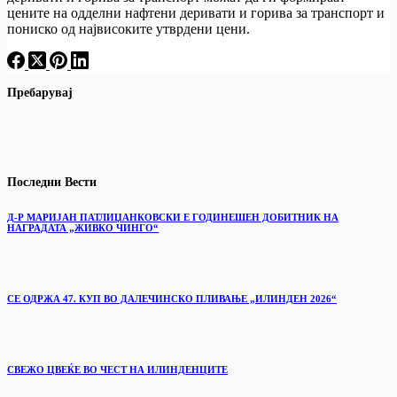
цените на одделни нафтени деривати и горива за транспорт и
пониско од највисоките утврдени цени.
Пребарувај
Последни Вести
Д-Р МАРИЈАН ПАТЛИЏАНКОВСКИ Е ГОДИНЕШЕН ДОБИТНИК НА
НАГРАДАТА „ЖИВКО ЧИНГО“
СЕ ОДРЖА 47. КУП ВО ДАЛЕЧИНСКО ПЛИВАЊЕ „ИЛИНДЕН 2026“
‎СВЕЖО ЦВЕЌЕ ВО ЧЕСТ НА ИЛИНДЕНЦИТЕ