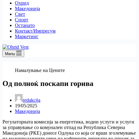
Охрид
Македонија
Свет
Спорт
Останато
Контакт/Импресум
Маркетинг
Menu
Намалување на Цените
Од полноќ поскапи горива
redakcija
19/05/2025
Македонија
Регулаторната комисија за енергетика, водни услуги и услуги
за управување со комунален отпад на Република Северна
Македонија (РКЕ) донесе Одлука со која се врши зголемување
на малопродажните цени на нафтените деривати во просек за