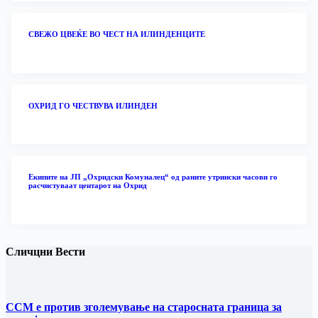
‎СВЕЖО ЦВЕЌЕ ВО ЧЕСТ НА ИЛИНДЕНЦИТЕ
ОХРИД ГО ЧЕСТВУВА ИЛИНДЕН
Екипите на ЈП „Охридски Комуналец“ од раните утрински часови го
расчистуваат центарот на Охрид
Сличцни Вести
ССМ е против зголемување на старосната граница за