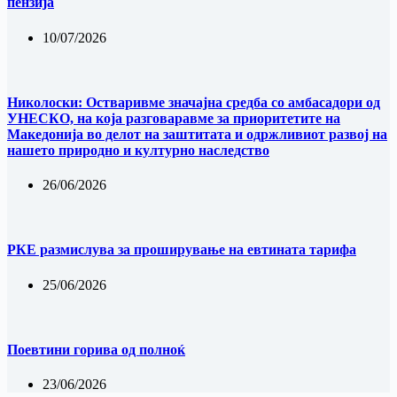
пензија
10/07/2026
Николоски: Остваривме значајна средба со амбасадори од
УНЕСКО, на која разговаравме за приоритетите на
Македонија во делот на заштитата и одржливиот развој на
нашето природно и културно наследство
26/06/2026
РКЕ размислува за проширување на евтината тарифа
25/06/2026
Поевтини горива од полноќ
23/06/2026