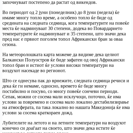
започнуваат постепено да растат од викендов.
Во периодот од 2 јуни (понеделник) до 8 јуни (недела) ќе
имаме многу топло време, а особено топло ќе биде од
средината на следната седмица, кога температурите на повеќе
места ќе надминуваат 30 степени, додека во Повардарието
температурите ќе надминуваат и 35 степени, што значи дека
пред нас е првиот поголем топол Африкански бран за оваа
сезона.
На метеоролошката карта можеме да видиме дека целиот
Балкански Полуостров ќе биде зафатен од овој Африкански
топол бран и истиот ќе услови високи температури на
воздухот насекаде во регионот.
Што се однесува пак до врнежите, следната седмица речиси и
дека ќе ги немаме, односно, времето ќе биде многу
постабилно и посуво, со многу повеќе сончеви периоди.
Сепак, можни се сосема мали исклучоци, поточно, ќе има
услови за повремено и сосема мало локално дестабилизирање
на атмосферата, па така локално во нашата Македонија ќе има
услови за сосема краткораен дожд.
Лубителите на летото и на летните температури на воздухот
конечно си доаѓаат на своето, што значи дека истите ќе