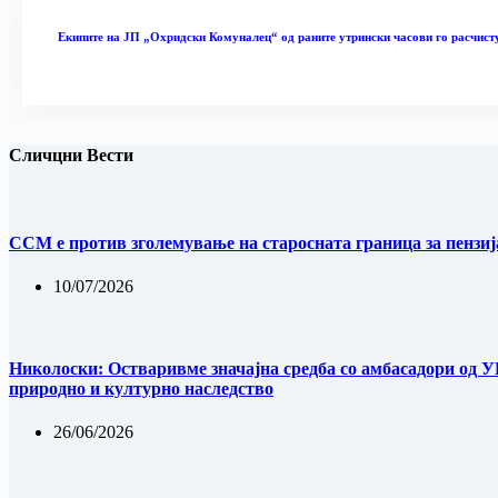
Екипите на ЈП „Охридски Комуналец“ од раните утрински часови го расчист
Сличцни Вести
ССМ е против зголемување на старосната граница за пензиј
10/07/2026
Николоски: Остваривме значајна средба со амбасадори од У
природно и културно наследство
26/06/2026