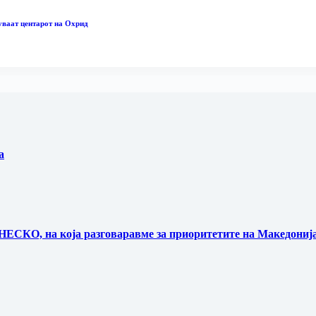
уваат центарот на Охрид
а
НЕСКО, на која разговаравме за приоритетите на Македонија