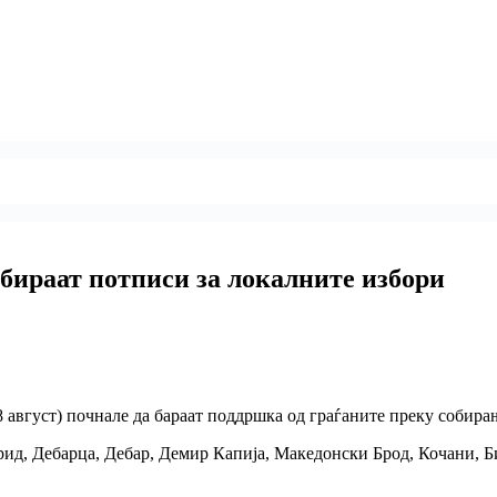
бираат потписи за локалните избори
 август) почнале да бараат поддршка од граѓаните преку собира
д, Дебарца, Дебар, Демир Капија, Македонски Брод, Кочани, Би