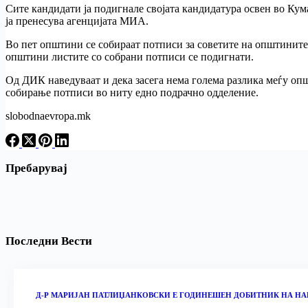
Сите кандидати ја подигнале својата кандидатура освен во Кум
ја пренесува агенцијата МИА.
Во пет општини се собираат потписи за советите на општините
општини листите со собрани потписи се подигнати.
Од ДИК наведуваат и дека засега нема голема разлика меѓу опш
собирање потписи во ниту едно подрачно одделение.
slobodnaevropa.mk
Пребарувај
Последни Вести
Д-Р МАРИЈАН ПАТЛИЏАНКОВСКИ Е ГОДИНЕШЕН ДОБИТНИК НА НА