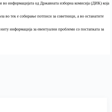
тои во информацијата од Државната изборна комисија (ДИК) која
а во тек е собирање потписи за советници, а во останатите
 ниту информација за евентуални проблеми со постапката за