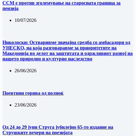
ССМ е против зголемување на старосната граница за
пензија
10/07/2026
Николоски: Остваривме значајна средба со амбасадори од
УНЕСКО, на која разговаравме за приоритетите на
Македонија во делот на заштитата и одржливиот развој на
нашето природно и културно наследство
26/06/2026
Поевтини горива од полноќ
23/06/2026
Од 24 до 29 јуни Струга јубилејно 65-то издание на
Струшките вечери на поезијата