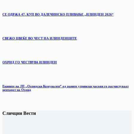
СЕ ОДРЖА 47. КУП ВО ДАЛЕЧИНСКО ПЛИВАЊЕ „ИЛИНДЕН 2026“
‎СВЕЖО ЦВЕЌЕ ВО ЧЕСТ НА ИЛИНДЕНЦИТЕ
ОХРИД ГО ЧЕСТВУВА ИЛИНДЕН
Екипите на ЈП „Охридски Комуналец“ од раните утрински часови го расчистуваат
центарот на Охрид
Сличцни Вести