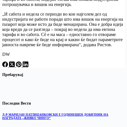
потрошувачка и вишок на енергија.
„И сабота и недела се периоди во кои најголем дел од
индустријата не работи поради што има вишок на енергија на
пазарот која може исто да биде менаџирана. Ова е добра идеја
која вреди да се разгледа – покрај во недела да има евтина
тарифа и во сабота. Сѐ е на маса – едноставно го отвораме
процесот и како ќе биде на крај и какви ќе бидат параметрите
јавноста навреме ќе биде информирана“, додава Ристов.
DW
Пребарувај
Последни Вести
Д-Р МАРИЈАН ПАТЛИЏАНКОВСКИ Е ГОДИНЕШЕН ДОБИТНИК НА
НАГРАДАТА „ЖИВКО ЧИНГО“