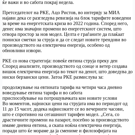
ќе важи и во сабота покрај недела.
Претседателот на РКЕ, Ацо Ристов, во интервју за МИА
најави дека се разгледува ревизија на блок тарифите воведени
за време на енергетската криза во 2022 година. Според него,
денес има значајни промени во енергетскиот систем, што
отвора простор за нов модел. Целта е граѓаните да плаќаат
пониски сметки за струја и да се следат новите трендови во
производството на електрична енергија, особено од
обновливи извори.
РКЕ со нова стратегија: повеќе евтина струја преку ден
Според анализите, производството од сонце и ветер создава
вишок електрична енергија во текот на денот, што доведува до
ниски берзански цени. Затоа РКЕ размислува за:
продолжување на евтината тарифа на четири часа дневно
воведување евтина тарифа и во сабота
приспособување на потрошувачката кон новите услови
Во моментов, најниски цени на струјата има во периодот од
11 до 15 часот, додека највисоките се во вечерните часови,
што е спротивно на сегашниот тарифен модел. „Сега, со
драстичните промени на пазарот, посебно за производството
имаме дневна евтина, а скапа ноќна електрична енергија,
поради што ќе мораме да ја смениме и филозофијата на