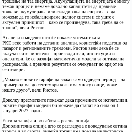
трошење на таа енергија. Акумулацијата на енергијата е многу
тежок процес и немаме доволно капацитети да правиме
толкави акумулирања или складирања на енергија за да
можеме да го избалансираме целиот систем и сѐ уште е
актуелен принципот – како се произведува, така треба да се
троши“, вели Ристов.
Анализи и модели: што ќе покаже математиката
РКЕ веќе работи на детални анализи, користејќи податоци од
пазарот и регионалните трендови. Ристов вели дека ќе се
вклучат сите чинители – производители, институции и
оператори, ќе се развијат математички модели за оптимална
распределба, а првични резултати се очекуваат до крајот на
септември.
„Можно е новите тарифи да важат само одреден период – на
пример од мај до септември кога има многу сонце, може
нешто друго“, вели Ристов.
Доколку пресметките покажат дека промените се исплатливи,
новите тарифни модели би можеле да стапат во сила од 1
јануари 2027 година.
Евтина тарифа и во сабота – реална опција
Дополнителна опција што се разгледува е воведување евтина
тарифа и во сабота, бидејќи тогаш има помала индустриска