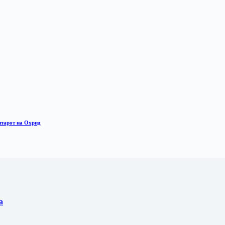
нтарот на Охрид
а