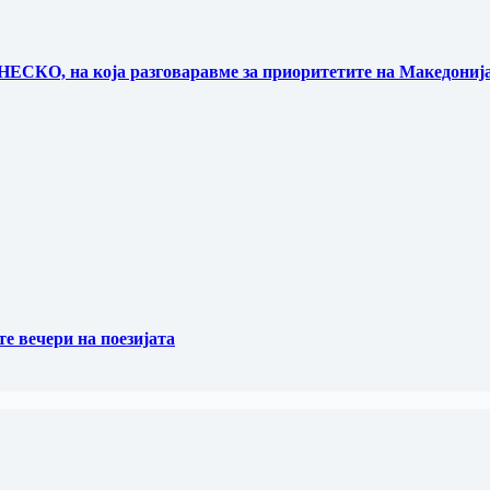
НЕСКО, на која разговаравме за приоритетите на Македонија
те вечери на поезијата