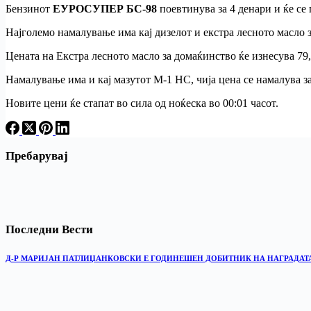
Бензинот
ЕУРОСУПЕР БС-98
поевтинува за 4 денари и ќе се
Најголемо намалување има кај дизелот и екстра лесното масло з
Цената на Екстра лесното масло за домаќинство ќе изнесува 79,
Намалување има и кај мазутот М-1 НС, чија цена се намалува за
Новите цени ќе стапат во сила од ноќеска во 00:01 часот.
Пребарувај
Последни Вести
Д-Р МАРИЈАН ПАТЛИЏАНКОВСКИ Е ГОДИНЕШЕН ДОБИТНИК НА НАГРАДАТ