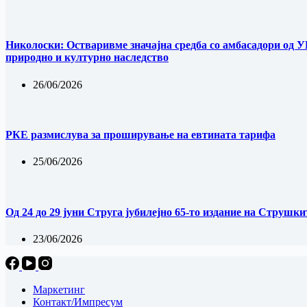
Николоски: Остваривме значајна средба со амбасадори од У
природно и културно наследство
26/06/2026
РКЕ размислува за проширување на евтината тарифа
25/06/2026
Од 24 до 29 јуни Струга јубилејно 65-то издание на Струшки
23/06/2026
Маркетинг
Контакт/Импресум