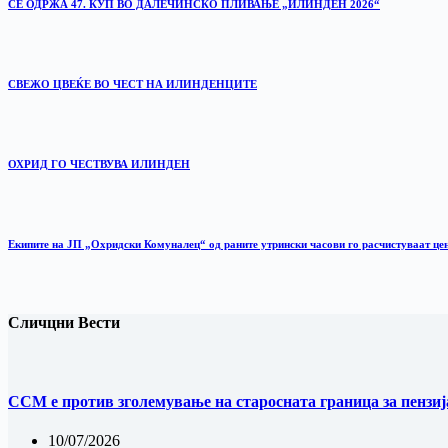
СЕ ОДРЖА 47. КУП ВО ДАЛЕЧИНСКО ПЛИВАЊЕ „ИЛИНДЕН 2026“
‎СВЕЖО ЦВЕЌЕ ВО ЧЕСТ НА ИЛИНДЕНЦИТЕ
ОХРИД ГО ЧЕСТВУВА ИЛИНДЕН
Екипите на ЈП „Охридски Комуналец“ од раните утрински часови го расчистуваат це
Сличцни Вести
ССМ е против зголемување на старосната граница за пензиј
10/07/2026