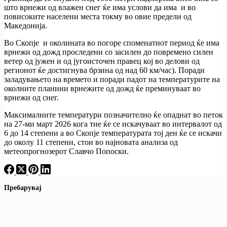
што врнежи од влажен снег ќе има услови да има и во
повисоките населени места токму во овие предели од
Македонија.
Во Скопје и околината во погоре споменатиот период ќе има
врнежи од дожд проследени со засилен до повремено силен
ветер од јужен и од југоисточен правец кој во делови од
регионот ќе достигнува брзина од над 60 км/час). Поради
заладувањето на времето и поради падот на температурите на
околните планини врнежите од дожд ќе преминуваат во
врнежи од снег.
Максималните температури позначително ќе опаднат во петок
на 27-ми март 2026 кога тие ќе се искачуваат во интервалот од
6 до 14 степени а во Скопје температурата тој ден ќе се искачи
до околу 11 степени, стои во најновата анализа од
метеопрогнозерот Славчо Попоски.
Пребарувај