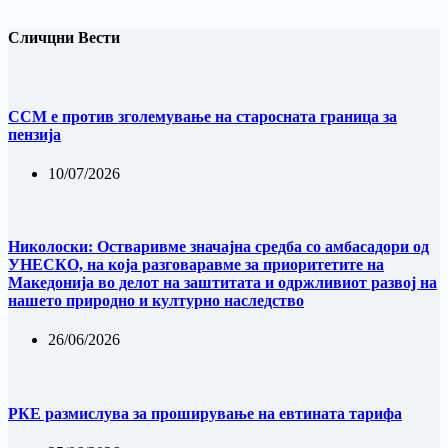
Сличцни Вести
ССМ е против зголемување на старосната граница за
пензија
10/07/2026
Николоски: Остваривме значајна средба со амбасадори од
УНЕСКО, на која разговаравме за приоритетите на
Македонија во делот на заштитата и одржливиот развој на
нашето природно и културно наследство
26/06/2026
РКЕ размислува за проширување на евтината тарифа