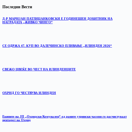
Последни Вести
Д-Р МАРИЈАН ПАТЛИЏАНКОВСКИ Е ГОДИНЕШЕН ДОБИТНИК НА
НАГРАДАТА „ЖИВКО ЧИНГО“
СЕ ОДРЖА 47. КУП ВО ДАЛЕЧИНСКО ПЛИВАЊЕ „ИЛИНДЕН 2026“
‎СВЕЖО ЦВЕЌЕ ВО ЧЕСТ НА ИЛИНДЕНЦИТЕ
ОХРИД ГО ЧЕСТВУВА ИЛИНДЕН
Екипите на ЈП „Охридски Комуналец“ од раните утрински часови го расчистуваат
центарот на Охрид