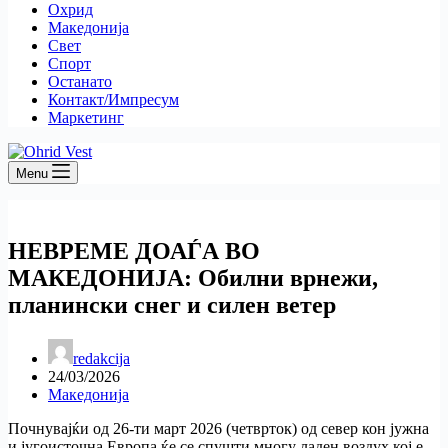
Охрид
Македонија
Свет
Спорт
Останато
Контакт/Импресум
Маркетинг
Menu
НЕВРЕМЕ ДОАЃА ВО
МАКЕДОНИЈА: Обилни врнежи,
планински снег и силен ветер
redakcija
24/03/2026
Македонија
Почнувајќи од 26-ти март 2026 (четврток) од север кон јужна
и југоисточна Европа ќе се спушти многу ладен воздух кој е