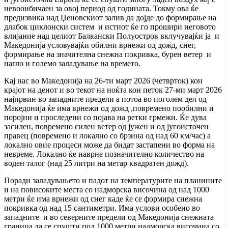
невооибичаен за овој период од годината. Токму ова ќе
предизвика над Џеновскиот залив да дојде до формирање на
длабок циклонски систем и истиот ќе го прошири неговото
влијание над целиот Балкански Полуостров вклучувајќи ја и
Македонија условувајќи обилни врнежи од дожд, снег,
формирање на значителна снежна покривка, бурен ветер и
нагло и големо заладување на времето.
Кај нас во Македонија на 26-ти март 2026 (четврток) кон
крајот на денот и во текот на ноќта кон петок 27-ми март 2026
најпрвин во западните предели а потоа во поголем дел од
Македонија ќе има врнежи од дожд ,повремено пообилни и
поројни и проследени со појава на ретки грмежи. Ќе дува
засилен, повремено силен ветер од јужен и од југоисточен
правец (повремено и локално со брзина од над 60 км/час) а
локално овие процеси може да бидат застапени во форма на
невреме. Локално ќе наврне позначително количество на
воден талог (над 25 литри на метар квадратен дожд).
Поради заладувањето и падот на температурите на планините
и на повисоките места со надморска височина од над 1000
метри ќе има врнежи од снег каде ќе се формира снежна
покривка од над 15 сантиметри. Има услови особено во
западните и во северните предели од Македонија снежната
граница да се спушти под 1000 метри надморска височина со