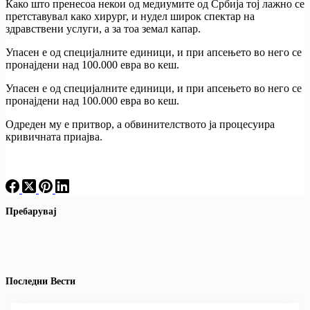
Како што пренесоа некои од медиумите од Србија тој лажно се
претставувал како хирург, и нудел широк спектар на
здравствени услуги, а за тоа земал капар.
Упасен е од специјалните единици, и при апсењето во него се
пронајдени над 100.000 евра во кеш.
Упасен е од специјалните единици, и при апсењето во него се
пронајдени над 100.000 евра во кеш.
Одреден му е притвор, а обвинителството ја процесуира
кривичната приајва.
Пребарувај
Последни Вести