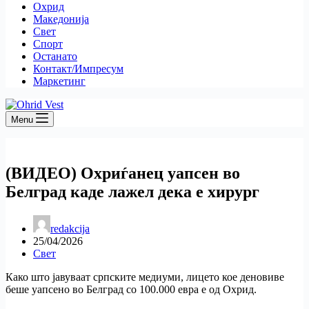
Охрид
Македонија
Свет
Спорт
Останато
Контакт/Импресум
Маркетинг
Menu
(ВИДЕО) Охриѓанец уапсен во
Белград каде лажел дека е хирург
redakcija
25/04/2026
Свет
Како што јавуваат српските медиуми, лицето кое деновиве
беше уапсено во Белград со 100.000 евра е од Охрид.