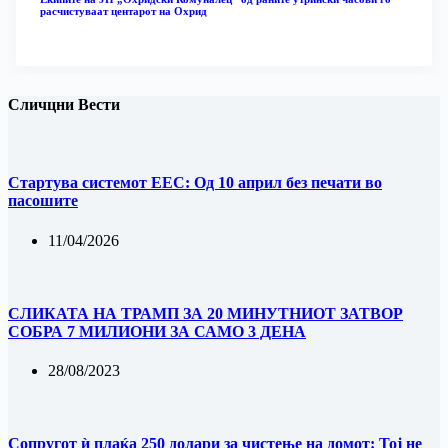
расчистуваат центарот на Охрид
Сличцни Вести
Стартува системот ЕЕС: Од 10 април без печати во
пасошите
11/04/2026
СЛИКАТА НА TРАМП ЗА 20 МИНУТНИОТ ЗАТВОР
СОБРА 7 МИЛИОНИ ЗА САМО 3 ДЕНА
28/08/2023
Сопругот ѝ плаќа 250 долари за чистење на домот: Тој не