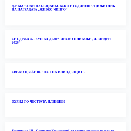
Д-Р МАРИЈАН ПАТЛИЏАНКОВСКИ Е ГОДИНЕШЕН ДОБИТНИК
НА НАГРАДАТА „ЖИВКО ЧИНГО“
СЕ ОДРЖА 47. КУП ВО ДАЛЕЧИНСКО ПЛИВАЊЕ „ИЛИНДЕН
2026“
‎СВЕЖО ЦВЕЌЕ ВО ЧЕСТ НА ИЛИНДЕНЦИТЕ
ОХРИД ГО ЧЕСТВУВА ИЛИНДЕН
Екипите на ЈП „Охридски Комуналец“ од раните утрински часови го