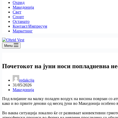
Охрид
Македонија
Свет
Спорт
Останато
Контакт/Импресум
Маркетинг
Menu
Почетокот на јуни носи попладневна не
redakcija
31/05/2026
Македонија
Под влијание на малку поладен воздух на висина поврзан со ат
како и во првите денови од месец јуни во Македонија особено 
Во ваква ситуација локално ќе се развиваат конвективни грмо
атмосферски процеси во форма на невреме проследено со обилен