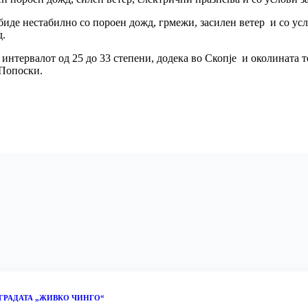
иде нестабилно со пороен дожд, грмежи, засилен ветер и со усл
д.
о интервалот од 25 до 33 степени, додека во Скопје и околината 
 Попоски.
ГРАДАТА „ЖИВКО ЧИНГО“