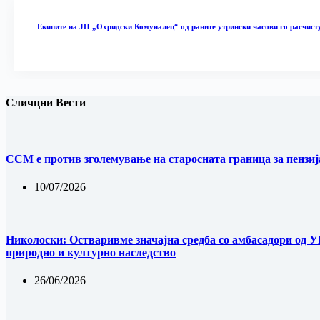
Екипите на ЈП „Охридски Комуналец“ од раните утрински часови го расчист
Сличцни Вести
ССМ е против зголемување на старосната граница за пензиј
10/07/2026
Николоски: Остваривме значајна средба со амбасадори од У
природно и културно наследство
26/06/2026