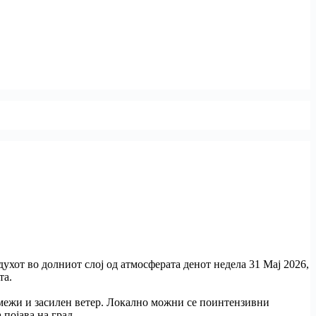
ухот во долниот слој од атмосферата денот недела 31 Мај 2026,
та.
грмежи и засилен ветер. Локално можни се поинтензивни
појава на град.