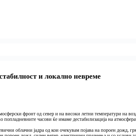
стабилност и локално невреме
мосферски фронт од север и на високи летни температури на возд
во попладневните часови ќе имаме дестабилизација на атмосфера
тевични облачни јадра од кои очекувам појава на пороен дожд, 
 пороен дожд, силен ветер, електрични празнења и со услови за 