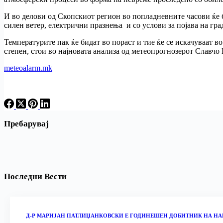
И во делови од Скопскиот регион во попладневните часови ќе б
силен ветер, електрични празнења и со услови за појава на гра
Температурите пак ќе бидат во пораст и тие ќе се искачуваат в
степен, стои во најновата анализа од метеопрогнозерот Славчо
meteoalarm.mk
Пребарувај
Последни Вести
Д-Р МАРИЈАН ПАТЛИЏАНКОВСКИ Е ГОДИНЕШЕН ДОБИТНИК НА НА