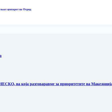
уваат центарот на Охрид
а
НЕСКО, на која разговаравме за приоритетите на Македонија