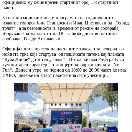
официјално му беше врачен стартниот број 1 и стартниот
пакет.
За организацискиот дел и програмата на годинешното
издание говореа Јоне Станкоски и Иван Цветкоски од „Охрид
трчат“ , а за безбедноста и времениот режим на сообраќај
зборуваше командантот на ПС за безбедност во патниот
сообраќај, Владо Аслимоски.
Официјалниот почеток на настанот е закажан за вечерва со
ноќната трка која стартува од пешачката патека кај плажата
“Куба Либре“ до хотел „Палас“. Потоа ќе има Pasta party со
хуманитарен карактер , а концерт ќе одржи групата „No
Fun“. Денес и утре во период од 10:00 до 20:00 часот ќе има
ЕXPO, делeње на старт пакетите за сите учесници.