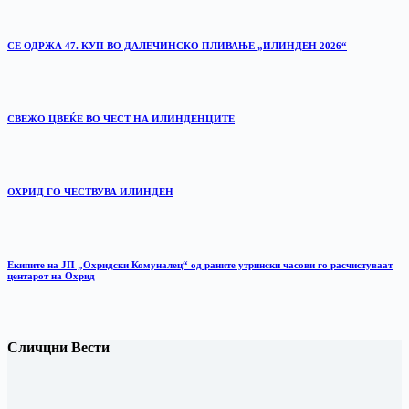
СЕ ОДРЖА 47. КУП ВО ДАЛЕЧИНСКО ПЛИВАЊЕ „ИЛИНДЕН 2026“
‎СВЕЖО ЦВЕЌЕ ВО ЧЕСТ НА ИЛИНДЕНЦИТЕ
ОХРИД ГО ЧЕСТВУВА ИЛИНДЕН
Екипите на ЈП „Охридски Комуналец“ од раните утрински часови го расчистуваат
центарот на Охрид
Сличцни Вести