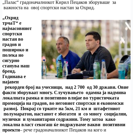
„Палас“ градоначалникот Кирил Пецаков зборуваше за
важноста на овој спортски настан за Охрид.
„Охрид
трчаТ“ е
најмасовниот
спортски
настан во
градов и
пошироко и
полека но
сигурно
станува наш
бренд.
Годинава е
најавен
рекорден број на учесници, над 2 700 од 30 држави. Овие
факти зборуваат многу. Случувањето одамна ја надмина
локалната рамка и позитивно влијае во туристичката
промоција на градов, во неговиот спортски и економски
развој. Покрај со трките на 5км, 21 км и штафетниот
полумаратон, настанот е збогатен и со многу социјални,
музички и хуманитарни содржини. Тому затоа како
локална власт секогаш ќе подржуваме вакви позитивни
проекти
– рече градоначалникот Пецаков на кого и