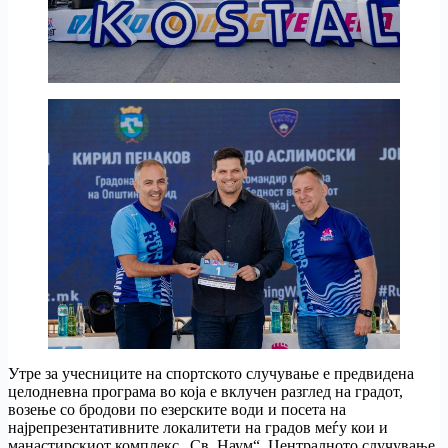
Утре за учесниците на спортското случување е предвидена
целодневна програма во која е вклучен разглед на градот,
возење со бродови по езерските води и посета на
најрепрезентативните локалитети на градов меѓу кои и
манастирскиот комплекс „Св. Наум“. Централното случување