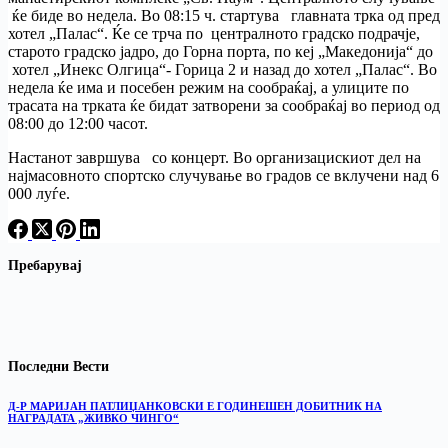
ќе биде во недела. Во 08:15 ч. стартува главната трка од пред
хотел „Палас“. Ќе се трча по централното градско подрачје,
старото градско јадро, до Горна порта, по кеј „Македонија“ до
хотел „Инекс Олгица“- Горица 2 и назад до хотел „Палас“. Во
недела ќе има и посебен режим на сообраќај, а улиците по
трасата на трката ќе бидат затворени за сообраќај во период од
08:00 до 12:00 часот.
Настанот завршува со концерт. Во организацискиот дел на
најмасовното спортско случување во градов се вклучени над 6
000 луѓе.
Пребарувај
Последни Вести
Д-Р МАРИЈАН ПАТЛИЏАНКОВСКИ Е ГОДИНЕШЕН ДОБИТНИК НА
НАГРАДАТА „ЖИВКО ЧИНГО“