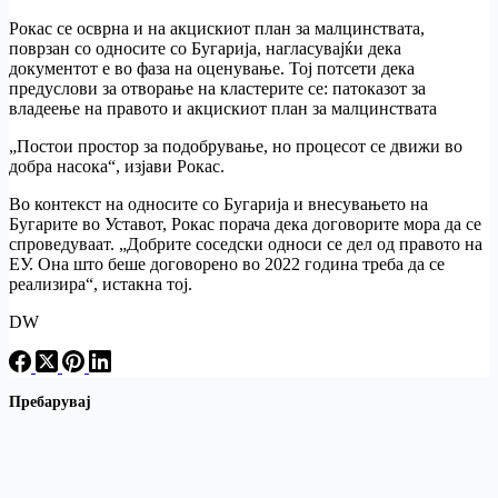
Рокас се осврна и на акцискиот план за малцинствата,
поврзан со односите со Бугарија, нагласувајќи дека
документот е во фаза на оценување. Тој потсети дека
предуслови за отворање на кластерите се: патоказот за
владеење на правото и акцискиот план за малцинствата
„Постои простор за подобрување, но процесот се движи во
добра насока“, изјави Рокас.
Во контекст на односите со Бугарија и внесувањето на
Бугарите во Уставот, Рокас порача дека договорите мора да се
спроведуваат. „Добрите соседски односи се дел од правото на
ЕУ. Она што беше договорено во 2022 година треба да се
реализира“, истакна тој.
DW
Пребарувај