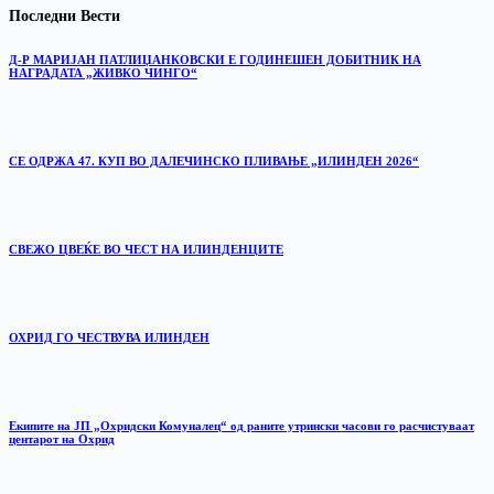
Последни Вести
Д-Р МАРИЈАН ПАТЛИЏАНКОВСКИ Е ГОДИНЕШЕН ДОБИТНИК НА
НАГРАДАТА „ЖИВКО ЧИНГО“
СЕ ОДРЖА 47. КУП ВО ДАЛЕЧИНСКО ПЛИВАЊЕ „ИЛИНДЕН 2026“
‎СВЕЖО ЦВЕЌЕ ВО ЧЕСТ НА ИЛИНДЕНЦИТЕ
ОХРИД ГО ЧЕСТВУВА ИЛИНДЕН
Екипите на ЈП „Охридски Комуналец“ од раните утрински часови го расчистуваат
центарот на Охрид