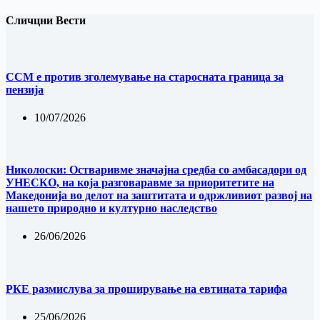
Сличцни Вести
ССМ е против зголемување на старосната граница за
пензија
10/07/2026
Николоски: Остваривме значајна средба со амбасадори од
УНЕСКО, на која разговаравме за приоритетите на
Македонија во делот на заштитата и одржливиот развој на
нашето природно и културно наследство
26/06/2026
РКЕ размислува за проширување на евтината тарифа
25/06/2026