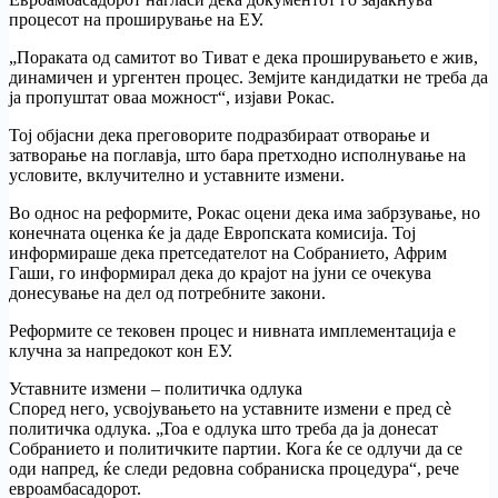
процесот на проширување на ЕУ.
„Пораката од самитот во Тиват е дека проширувањето е жив,
динамичен и ургентен процес. Земјите кандидатки не треба да
ја пропуштат оваа можност“, изјави Рокас.
Тој објасни дека преговорите подразбираат отворање и
затворање на поглавја, што бара претходно исполнување на
условите, вклучително и уставните измени.
Во однос на реформите, Рокас оцени дека има забрзување, но
конечната оценка ќе ја даде Европската комисија. Тој
информираше дека претседателот на Собранието, Африм
Гаши, го информирал дека до крајот на јуни се очекува
донесување на дел од потребните закони.
Реформите се тековен процес и нивната имплементација е
клучна за напредокот кон ЕУ.
Уставните измени – политичка одлука
Според него, усвојувањето на уставните измени е пред сè
политичка одлука. „Тоа е одлука што треба да ја донесат
Собранието и политичките партии. Кога ќе се одлучи да се
оди напред, ќе следи редовна собраниска процедура“, рече
евроамбасадорот.