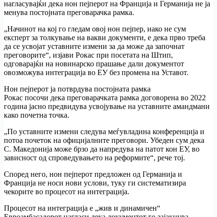
нагласувајќи дека нон пејперот на Франција и Германија не ја
менува постојната преговарачка рамка.
„Начинот на кој го гледам овој нон пејпер, иако не сум
експерт за толкување на вакви документи, е дека прво треба
да се усвојат уставните измени за да може да започнат
преговорите“, изјави Рокас при посетата на Штип,
одговарајќи на новинарско прашање дали документот
овозможува интеграција во ЕУ без промена на Уставот.
Нон пејперот ја потврдува постојната рамка
Рокас посочи дека преговарачката рамка договорена во 2022
година јасно предвидува усвојување на уставните амандмани
како почетна точка.
„По уставните измени следува меѓувладина конференција и
потоа почеток на официјалните преговори. Убеден сум дека
С. Македонија може брзо да напредува на патот кон ЕУ, во
зависност од спроведувањето на реформите“, рече тој.
Според него, нон пејперот предложен од Германија и
Франција не носи нови услови, туку ги систематизира
чекорите во процесот на интеграција.
Процесот на интеграција е „жив и динамичен“
Евроамбасадорот нагласи дека документот го зајакнува